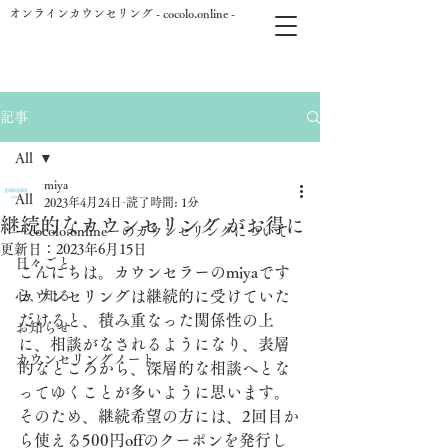
オンラインカウンセリング - cocolo.online -
Blog
記事
All
他の記事
miya
All
2023年4月24日
読了時間: 1分
継続的なカウンセリング がお得に
ーcocolo.onlineーのカウンセリングについて
更新日：
2023年6月15日
日々ごと
こんにちは。カウンセラーのmiyaです
心、知る
カウンセリングは継続的に受けていた
だけると、積み重なった関係性の上
お知らせ
に、相談がなされるようになり、表層
カウンセリングノート
的なところから、深層的な相談へとな
ってゆくことが多いように思います。
そのため、継続希望の方には、2回目か
ら使える500円offのクーポンを発行し