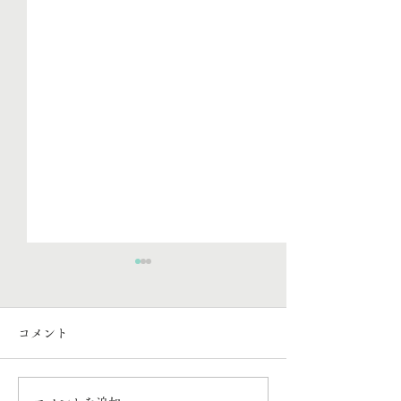
臨床心理士会３０周年に
行ってきました
コメント
研修会に行きましたのでご報
告